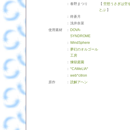
：
春野まつり
【
空想うさぎは空
とぶ
】
：
柊蒼月
：
浅井奈菜
使用素材
：
DOVA-
SYNDROME
：
WindSphere
：
夢幻のオルゴール
工房
：
煉獄庭園
：
*CAMeLIA*
：
web*citron
原作
：
読解アヘン