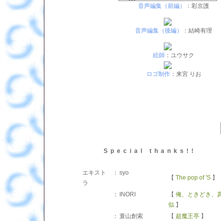
音声編集（前編）
：彩京護
音声編集（後編）
：結崎有理
絵師
：ユウサク
ロゴ制作
：来宮 りお
Special thanks!!
エキスト
：
syo
【
The pop of 'S
】
ラ
：
INORI
【
俺、ときどき、
似
】
：
蓑山創索
【
超魔王亭
】